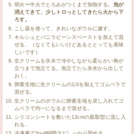
弱火〜中火でとろみがつくまで加熱する。
泡が
消えてきて、少しトロっとしてきたら火から下
ろす。
こし器を使って、きれいなボウルに濾す。
キルシュとバニラビーンズペーストを加えて混
ぜる。（なくてもいいけどあるととっても美味
しいです）
生クリームを氷水で冷やしながら柔らかい角が
立つまで泡立てる。泡立てたら氷水から出して
おく。
卵黄生地に生クリームの1/3を加えてゴムベラで
混ぜる。
生クリームのボウルに卵黄生地を戻し入れてゴ
ムベラで均一になるまで混ぜる。
シリコンシートを敷いた12cmの底取型に流し入
れる。
冷凍庫で3〜4時間ほどしっかり固める。