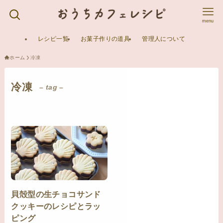
menu
レシピ一覧
お菓子作りの道具
管理人について
ホーム
冷凍
冷凍
– tag –
貝殻型の生チョコサンド
クッキーのレシピとラッ
ピング