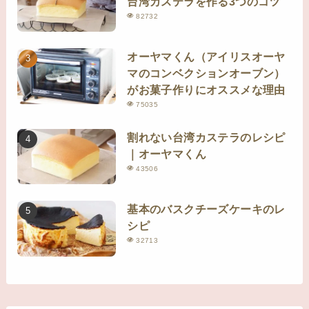
台湾カステラを作る3つのコツ
82732
オーヤマくん（アイリスオーヤ
マのコンベクションオーブン）
がお菓子作りにオススメな理由
75035
割れない台湾カステラのレシピ
｜オーヤマくん
43506
基本のバスクチーズケーキのレ
シピ
32713