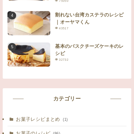
75050
割れない台湾カステラのレシピ
｜オーヤマくん
43517
基本のバスクチーズケーキのレ
シピ
32732
カテゴリー
お菓子レシピまとめ
(1)
お菓子のレシピ
(86)