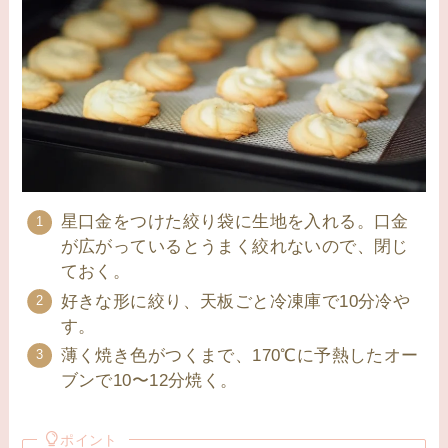
星口金をつけた絞り袋に生地を入れる。口金
が広がっているとうまく絞れないので、閉じ
ておく。
好きな形に絞り、天板ごと冷凍庫で10分冷や
す。
薄く焼き色がつくまで、170℃に予熱したオー
ブンで10〜12分焼く。
ポイント