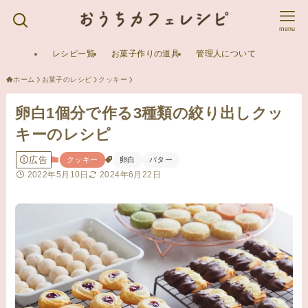
menu
レシピ一覧
お菓子作りの道具
管理人について
ホーム
お菓子のレシピ
クッキー
卵白1個分で作る3種類の絞り出しクッ
キーのレシピ
広告
クッキー
卵白
バター
2022年5月10日
2024年6月22日