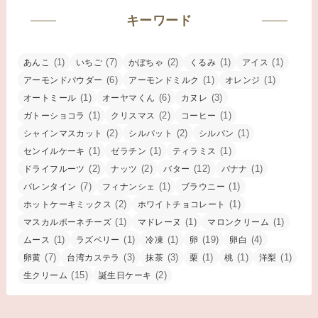
キーワード
(1)
(7)
(2)
(1)
(1)
あんこ
いちご
かぼちゃ
くるみ
アイス
(6)
(1)
(1)
アーモンドパウダー
アーモンドミルク
オレンジ
(1)
(6)
(3)
オートミール
オーヤマくん
カヌレ
(1)
(2)
(1)
ガトーショコラ
クリスマス
コーヒー
(2)
(2)
(1)
シャインマスカット
シルパット
シルパン
(1)
(1)
(1)
センイルケーキ
ゼラチン
ティラミス
(2)
(2)
(12)
(1)
ドライフルーツ
ナッツ
バター
バナナ
(7)
(1)
(1)
バレンタイン
フィナンシェ
ブラウニー
(2)
(1)
ホットケーキミックス
ホワイトチョコレート
(1)
(1)
(1)
マスカルポーネチーズ
マドレーヌ
マロンクリーム
(1)
(1)
(1)
(19)
(4)
ムース
ラズベリー
冷凍
卵
卵白
(7)
(3)
(3)
(1)
(1)
(1)
卵黄
台湾カステラ
抹茶
栗
桃
洋梨
(15)
(2)
生クリーム
誕生日ケーキ