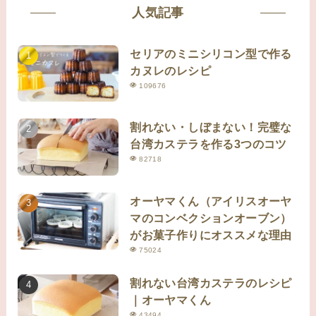
人気記事
セリアのミニシリコン型で作る
カヌレのレシピ
109676
割れない・しぼまない！完璧な
台湾カステラを作る3つのコツ
82718
オーヤマくん（アイリスオーヤ
マのコンベクションオーブン）
がお菓子作りにオススメな理由
75024
割れない台湾カステラのレシピ
｜オーヤマくん
43494